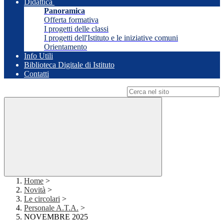
Didattica
Panoramica
Offerta formativa
I progetti delle classi
I progetti dell'Istituto e le iniziative comuni
Orientamento
Info Utili
Biblioteca Digitale di Istituto
Contatti
Campo di ricerca per le pagine del sito
Home
>
Novità
>
Le circolari
>
Personale A.T.A.
>
NOVEMBRE 2025