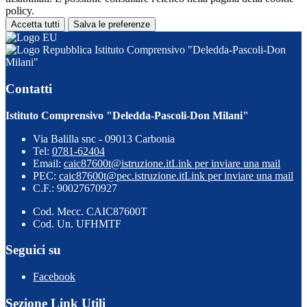
policy.
Accetta tutti
Salva le preferenze
Istituto Comprensivo "Deledda-Pascoli-Don
Milani"
Contatti
Istituto Comprensivo "Deledda-Pascoli-Don Milani"
Via Balilla snc - 09013 Carbonia
Tel:
0781-62404
Email:
caic87600t@istruzione.it
Link per inviare una mail
PEC:
caic87600t@pec.istruzione.it
Link per inviare una mail
C.F.: 90027670927
Cod. Mecc. CAIC87600T
Cod. Un. UFHMTF
Seguici su
Facebook
Sezione Link Utili