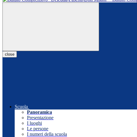
close
Scuola
Panoramica
Presentazione
I luoghi
Le persone
I numeri della scuola