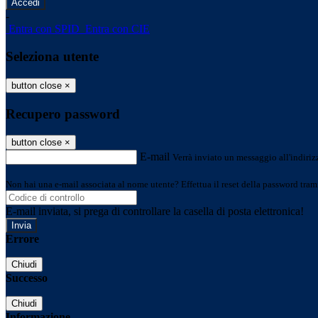
-
Entra con SPID
Entra con CIE
Seleziona utente
button close
×
Recupero password
button close
×
E-mail
Verrà inviato un messaggio all'indirizz
Non hai una e-mail associata al nome utente? Effettua il reset della password tram
E-mail inviata, si prega di controllare la casella di posta elettronica!
Errore
Chiudi
Successo
Chiudi
Informazione