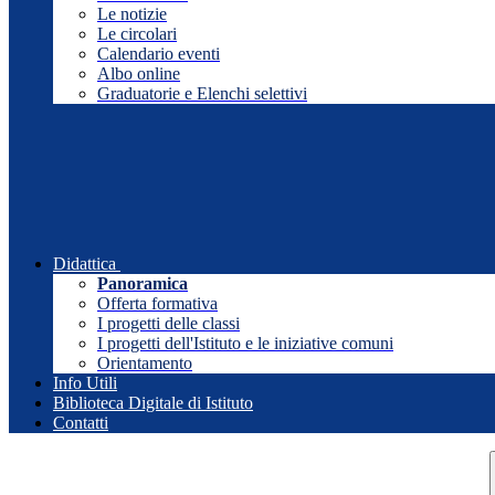
Le notizie
Le circolari
Calendario eventi
Albo online
Graduatorie e Elenchi selettivi
Didattica
Panoramica
Offerta formativa
I progetti delle classi
I progetti dell'Istituto e le iniziative comuni
Orientamento
Info Utili
Biblioteca Digitale di Istituto
Contatti