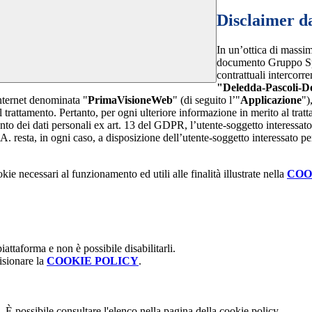
Disclaimer da
In un’ottica di massim
documento Gruppo Spag
contrattuali intercor
"Deledda-Pascoli-D
internet denominata "
PrimaVisioneWeb
" (di seguito l’"
Applicazione
")
l trattamento. Pertanto, per ogni ulteriore informazione in merito al trat
ento dei dati personali ex art. 13 del GDPR, l’utente-soggetto interessato 
A. resta, in ogni caso, a disposizione dell’utente-soggetto interessato pe
kie necessari al funzionamento ed utili alle finalità illustrate nella
COO
attaforma e non è possibile disabilitarli.
isionare la
COOKIE POLICY
.
 È possibile consultare l'elenco nella pagina della cookie policy.