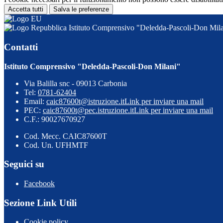
Accetta tutti
Salva le preferenze
Istituto Comprensivo "Deledda-Pascoli-Don Mil
Contatti
Istituto Comprensivo "Deledda-Pascoli-Don Milani"
Via Balilla snc - 09013 Carbonia
Tel:
0781-62404
Email:
caic87600t@istruzione.it
Link per inviare una mail
PEC:
caic87600t@pec.istruzione.it
Link per inviare una mail
C.F.: 90027670927
Cod. Mecc. CAIC87600T
Cod. Un. UFHMTF
Seguici su
Facebook
Sezione Link Utili
Cookie policy