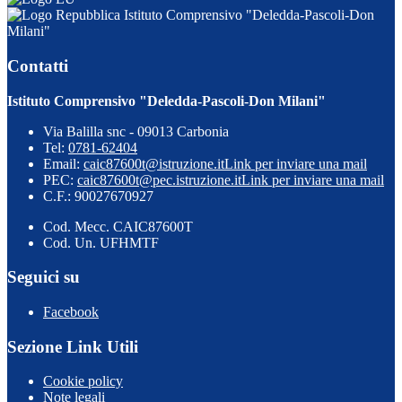
Istituto Comprensivo "Deledda-Pascoli-Don
Milani"
Contatti
Istituto Comprensivo "Deledda-Pascoli-Don Milani"
Via Balilla snc - 09013 Carbonia
Tel:
0781-62404
Email:
caic87600t@istruzione.it
Link per inviare una mail
PEC:
caic87600t@pec.istruzione.it
Link per inviare una mail
C.F.: 90027670927
Cod. Mecc. CAIC87600T
Cod. Un. UFHMTF
Seguici su
Facebook
Sezione Link Utili
Cookie policy
Note legali