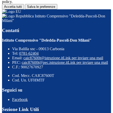
policy.
Accetta tutti
Salva le preferenze
Istituto Comprensivo "Deledda-Pascoli-Don
Milani"
Contatti
Istituto Comprensivo "Deledda-Pascoli-Don Milani"
Via Balilla snc - 09013 Carbonia
Tel:
0781-62404
Email:
caic87600t@istruzione.it
Link per inviare una mail
PEC:
caic87600t@pec.istruzione.it
Link per inviare una mail
C.F.: 90027670927
Cod. Mecc. CAIC87600T
Cod. Un. UFHMTF
Seguici su
Facebook
Sezione Link Utili