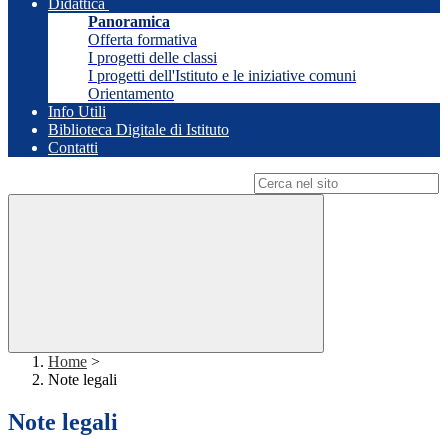
Didattica
Panoramica
Offerta formativa
I progetti delle classi
I progetti dell'Istituto e le iniziative comuni
Orientamento
Info Utili
Biblioteca Digitale di Istituto
Contatti
Campo di ricerca per le pagine del sito
Home
>
Note legali
Note legali