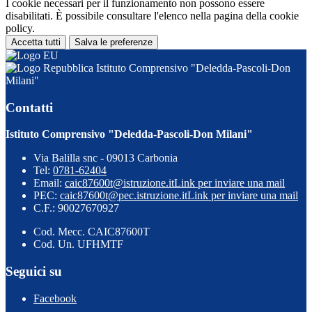
I cookie necessari per il funzionamento non possono essere
disabilitati. È possibile consultare l'elenco nella pagina della cookie
policy.
Accetta tutti
Salva le preferenze
Istituto Comprensivo "Deledda-Pascoli-Don
Milani"
Contatti
Istituto Comprensivo "Deledda-Pascoli-Don Milani"
Via Balilla snc - 09013 Carbonia
Tel:
0781-62404
Email:
caic87600t@istruzione.it
Link per inviare una mail
PEC:
caic87600t@pec.istruzione.it
Link per inviare una mail
C.F.: 90027670927
Cod. Mecc. CAIC87600T
Cod. Un. UFHMTF
Seguici su
Facebook