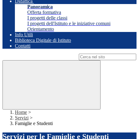
Didattica
Panoramica
Offerta formativa
I progetti delle classi
I progetti dell'Istituto e le iniziative comuni
Orientamento
Info Utili
Biblioteca Digitale di Istituto
Contatti
Campo di ricerca per le pagine del sito
Home
>
Servizi
>
Famiglie e Studenti
Servizi per le Famiglie e Studenti