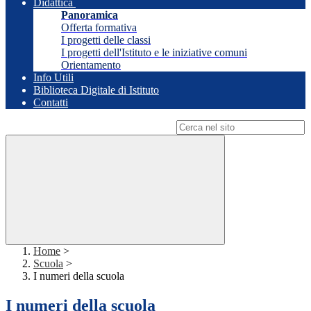
Didattica
Panoramica
Offerta formativa
I progetti delle classi
I progetti dell'Istituto e le iniziative comuni
Orientamento
Info Utili
Biblioteca Digitale di Istituto
Contatti
Campo di ricerca per le pagine del sito
Home
>
Scuola
>
I numeri della scuola
I numeri della scuola