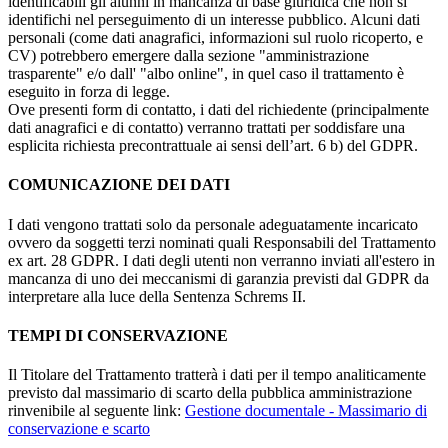
identificabili gli alunni in mancanza di base giuridica che non si
identifichi nel perseguimento di un interesse pubblico. Alcuni dati
personali (come dati anagrafici, informazioni sul ruolo ricoperto, e
CV) potrebbero emergere dalla sezione "amministrazione
trasparente" e/o dall' "albo online", in quel caso il trattamento è
eseguito in forza di legge.
Ove presenti form di contatto, i dati del richiedente (principalmente
dati anagrafici e di contatto) verranno trattati per soddisfare una
esplicita richiesta precontrattuale ai sensi dell’art. 6 b) del GDPR.
COMUNICAZIONE DEI DATI
I dati vengono trattati solo da personale adeguatamente incaricato
ovvero da soggetti terzi nominati quali Responsabili del Trattamento
ex art. 28 GDPR. I dati degli utenti non verranno inviati all'estero in
mancanza di uno dei meccanismi di garanzia previsti dal GDPR da
interpretare alla luce della Sentenza Schrems II.
TEMPI DI CONSERVAZIONE
Il Titolare del Trattamento tratterà i dati per il tempo analiticamente
previsto dal massimario di scarto della pubblica amministrazione
rinvenibile al seguente link:
Gestione documentale - Massimario di
conservazione e scarto