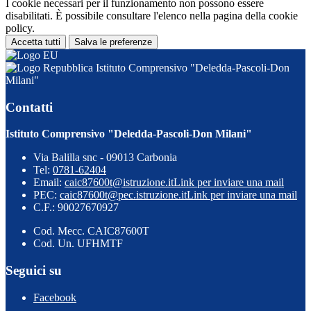
I cookie necessari per il funzionamento non possono essere
disabilitati. È possibile consultare l'elenco nella pagina della cookie
policy.
Accetta tutti
Salva le preferenze
Istituto Comprensivo "Deledda-Pascoli-Don
Milani"
Contatti
Istituto Comprensivo "Deledda-Pascoli-Don Milani"
Via Balilla snc - 09013 Carbonia
Tel:
0781-62404
Email:
caic87600t@istruzione.it
Link per inviare una mail
PEC:
caic87600t@pec.istruzione.it
Link per inviare una mail
C.F.: 90027670927
Cod. Mecc. CAIC87600T
Cod. Un. UFHMTF
Seguici su
Facebook