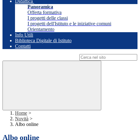
Didattica
Panoramica
Offerta formativa
I progetti delle classi
I progetti dell'Istituto e le iniziative comuni
Orientamento
Info Utili
Biblioteca Digitale di Istituto
Contatti
Campo di ricerca per le pagine del sito
Home
>
Novità
>
Albo online
Albo online