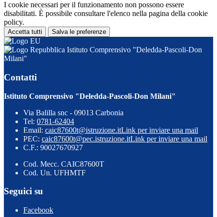
I cookie necessari per il funzionamento non possono essere
disabilitati. È possibile consultare l'elenco nella pagina della cookie
policy.
Accetta tutti
Salva le preferenze
Istituto Comprensivo "Deledda-Pascoli-Don
Milani"
Contatti
Istituto Comprensivo "Deledda-Pascoli-Don Milani"
Via Balilla snc - 09013 Carbonia
Tel:
0781-62404
Email:
caic87600t@istruzione.it
Link per inviare una mail
PEC:
caic87600t@pec.istruzione.it
Link per inviare una mail
C.F.: 90027670927
Cod. Mecc. CAIC87600T
Cod. Un. UFHMTF
Seguici su
Facebook