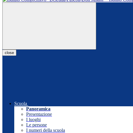
close
Scuola
Panoramica
Presentazione
I luoghi
Le persone
I numeri della scuola