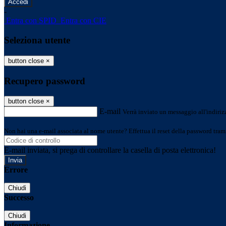
-
Entra con SPID
Entra con CIE
Seleziona utente
button close
×
Recupero password
button close
×
E-mail
Verrà inviato un messaggio all'indirizz
Non hai una e-mail associata al nome utente? Effettua il reset della password tram
E-mail inviata, si prega di controllare la casella di posta elettronica!
Errore
Chiudi
Successo
Chiudi
Informazione