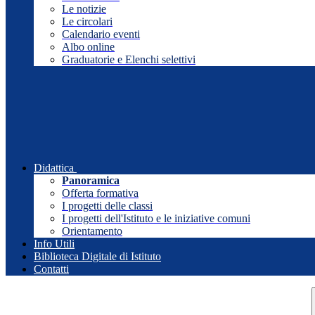
Le notizie
Le circolari
Calendario eventi
Albo online
Graduatorie e Elenchi selettivi
Didattica
Panoramica
Offerta formativa
I progetti delle classi
I progetti dell'Istituto e le iniziative comuni
Orientamento
Info Utili
Biblioteca Digitale di Istituto
Contatti