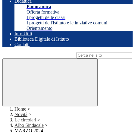
Didattica
Panoramica
Offerta formativa
I progetti delle classi
I progetti dell'Istituto e le iniziative comuni
Orientamento
Info Utili
Biblioteca Digitale di Istituto
Contatti
Campo di ricerca per le pagine del sito
Home
>
Novità
>
Le circolari
>
Albo Sindacale
>
MARZO 2024