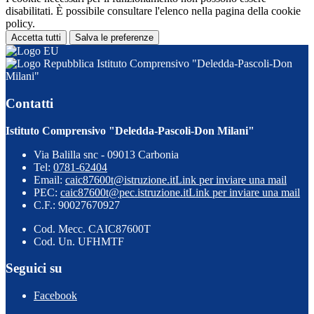
disabilitati. È possibile consultare l'elenco nella pagina della cookie
policy.
Accetta tutti
Salva le preferenze
Istituto Comprensivo "Deledda-Pascoli-Don
Milani"
Contatti
Istituto Comprensivo "Deledda-Pascoli-Don Milani"
Via Balilla snc - 09013 Carbonia
Tel:
0781-62404
Email:
caic87600t@istruzione.it
Link per inviare una mail
PEC:
caic87600t@pec.istruzione.it
Link per inviare una mail
C.F.: 90027670927
Cod. Mecc. CAIC87600T
Cod. Un. UFHMTF
Seguici su
Facebook