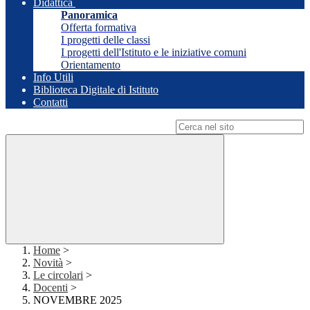
Didattica
Panoramica
Offerta formativa
I progetti delle classi
I progetti dell'Istituto e le iniziative comuni
Orientamento
Info Utili
Biblioteca Digitale di Istituto
Contatti
Campo di ricerca per le pagine del sito
Home
>
Novità
>
Le circolari
>
Docenti
>
NOVEMBRE 2025