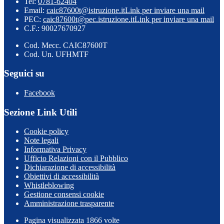
Tel:
0781-62404
Email:
caic87600t@istruzione.it
Link per inviare una mail
PEC:
caic87600t@pec.istruzione.it
Link per inviare una mail
C.F.: 90027670927
Cod. Mecc. CAIC87600T
Cod. Un. UFHMTF
Seguici su
Facebook
Sezione Link Utili
Cookie policy
Note legali
Informativa Privacy
Ufficio Relazioni con il Pubblico
Dichiarazione di accessibilità
Obiettivi di accessibilità
Whistleblowing
Gestione consensi cookie
Amministrazione trasparente
Pagina visualizzata
1866
volte