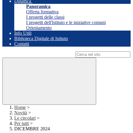
Didattica
Panoramica
Offerta formativa
I progetti delle classi
I progetti dell'Istituto e le iniziative comuni
Orientamento
Info Utili
Biblioteca Digitale di Istituto
Contatti
Campo di ricerca per le pagine del sito
Home
>
Novità
>
Le circolari
>
Per tutti
>
DICEMBRE 2024