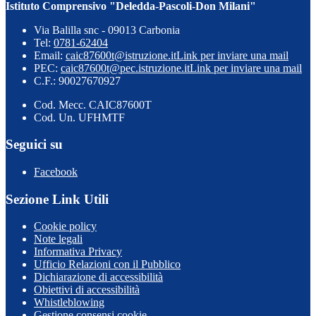
Istituto Comprensivo "Deledda-Pascoli-Don Milani"
Via Balilla snc - 09013 Carbonia
Tel:
0781-62404
Email:
caic87600t@istruzione.it
Link per inviare una mail
PEC:
caic87600t@pec.istruzione.it
Link per inviare una mail
C.F.: 90027670927
Cod. Mecc. CAIC87600T
Cod. Un. UFHMTF
Seguici su
Facebook
Sezione Link Utili
Cookie policy
Note legali
Informativa Privacy
Ufficio Relazioni con il Pubblico
Dichiarazione di accessibilità
Obiettivi di accessibilità
Whistleblowing
Gestione consensi cookie