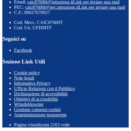
Email:
caic87600t@istruzione.it
Link per inviare una mail
PEC:
caic87600t@pec.istruzione.it
Link per inviare una mail
C.F.: 90027670927
Cod. Mecc. CAIC87600T
Cod. Un. UFHMTF
Seguici su
Facebook
Sezione Link Utili
Cookie policy
Note legali
Informativa Privacy
Ufficio Relazioni con il Pubblico
Dichiarazione di accessibilità
Obiettivi di accessibilità
Whistleblowing
Gestione consensi cookie
Amministrazione trasparente
Pagina visualizzata
2103
volte