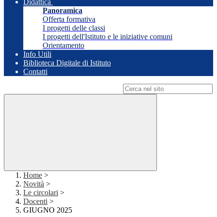
Didattica
Panoramica
Offerta formativa
I progetti delle classi
I progetti dell'Istituto e le iniziative comuni
Orientamento
Info Utili
Biblioteca Digitale di Istituto
Contatti
Campo di ricerca per le pagine del sito
Home
>
Novità
>
Le circolari
>
Docenti
>
GIUGNO 2025