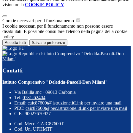
visionare la
COOKIE POLICY
.
Cookie necessari per il funzionamento
I cookie necessari per il funzionamento non possono essere
disabilitati. È possibile consultare l'elenco nella pagina della cookie
policy.
Accetta tutti
Salva le preferenze
Istituto Comprensivo "Deledda-Pascoli-Don
Milani"
Contatti
Istituto Comprensivo "Deledda-Pascoli-Don Milani"
Via Balilla snc - 09013 Carbonia
Tel:
0781-62404
Email:
caic87600t@istruzione.it
Link per inviare una mail
PEC:
caic87600t@pec.istruzione.it
Link per inviare una mail
C.F.: 90027670927
Cod. Mecc. CAIC87600T
Cod. Un. UFHMTF