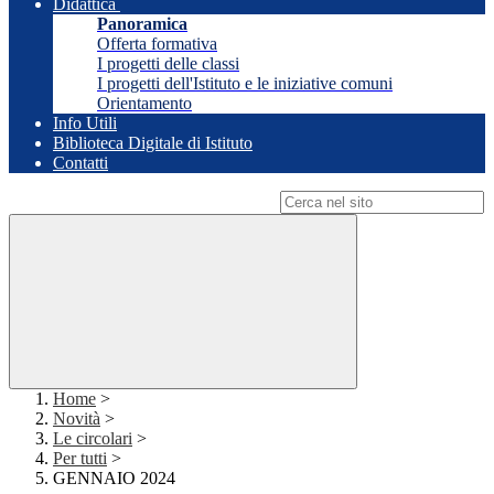
Didattica
Panoramica
Offerta formativa
I progetti delle classi
I progetti dell'Istituto e le iniziative comuni
Orientamento
Info Utili
Biblioteca Digitale di Istituto
Contatti
Campo di ricerca per le pagine del sito
Home
>
Novità
>
Le circolari
>
Per tutti
>
GENNAIO 2024