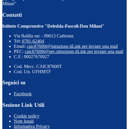
Milani"
Contatti
Istituto Comprensivo "Deledda-Pascoli-Don Milani"
Via Balilla snc - 09013 Carbonia
Tel:
0781-62404
Email:
caic87600t@istruzione.it
Link per inviare una mail
PEC:
caic87600t@pec.istruzione.it
Link per inviare una mail
C.F.: 90027670927
Cod. Mecc. CAIC87600T
Cod. Un. UFHMTF
Seguici su
Facebook
Sezione Link Utili
Cookie policy
Note legali
Informativa Privacy