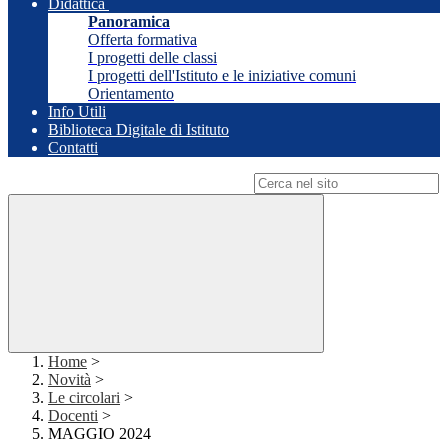
Didattica
Panoramica
Offerta formativa
I progetti delle classi
I progetti dell'Istituto e le iniziative comuni
Orientamento
Info Utili
Biblioteca Digitale di Istituto
Contatti
Campo di ricerca per le pagine del sito
Home
>
Novità
>
Le circolari
>
Docenti
>
MAGGIO 2024