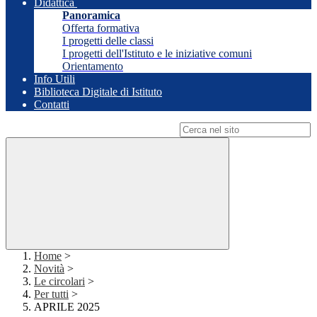
Didattica
Panoramica
Offerta formativa
I progetti delle classi
I progetti dell'Istituto e le iniziative comuni
Orientamento
Info Utili
Biblioteca Digitale di Istituto
Contatti
Campo di ricerca per le pagine del sito
Home
>
Novità
>
Le circolari
>
Per tutti
>
APRILE 2025