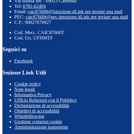
Via Balilla snc - 09013 Carbonia
Tel:
0781-62404
Email:
caic87600t@istruzione.it
Link per inviare una mail
PEC:
caic87600t@pec.istruzione.it
Link per inviare una mail
C.F.: 90027670927
Cod. Mecc. CAIC87600T
Cod. Un. UFHMTF
Seguici su
Facebook
Sezione Link Utili
Cookie policy
Note legali
Informativa Privacy
Ufficio Relazioni con il Pubblico
Dichiarazione di accessibilità
Obiettivi di accessibilità
Whistleblowing
Gestione consensi cookie
Amministrazione trasparente