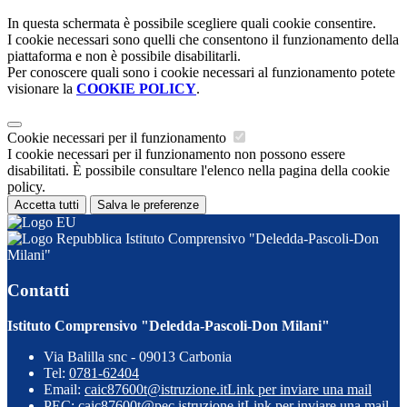
In questa schermata è possibile scegliere quali cookie consentire.
I cookie necessari sono quelli che consentono il funzionamento della
piattaforma e non è possibile disabilitarli.
Per conoscere quali sono i cookie necessari al funzionamento potete
visionare la
COOKIE POLICY
.
Cookie necessari per il funzionamento
I cookie necessari per il funzionamento non possono essere
disabilitati. È possibile consultare l'elenco nella pagina della cookie
policy.
Accetta tutti
Salva le preferenze
Istituto Comprensivo "Deledda-Pascoli-Don
Milani"
Contatti
Istituto Comprensivo "Deledda-Pascoli-Don Milani"
Via Balilla snc - 09013 Carbonia
Tel:
0781-62404
Email:
caic87600t@istruzione.it
Link per inviare una mail
PEC:
caic87600t@pec.istruzione.it
Link per inviare una mail