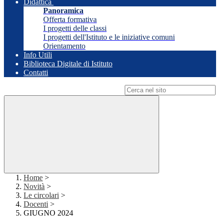
Didattica
Panoramica
Offerta formativa
I progetti delle classi
I progetti dell'Istituto e le iniziative comuni
Orientamento
Info Utili
Biblioteca Digitale di Istituto
Contatti
Campo di ricerca per le pagine del sito
Home
>
Novità
>
Le circolari
>
Docenti
>
GIUGNO 2024