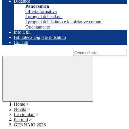
Didattica
Panoramica
Offerta formativa
I progetti delle classi
I progetti dell'Istituto e le iniziative comuni
Orientamento
Info Utili
Biblioteca Digitale di Istituto
Contatti
Campo di ricerca per le pagine del sito
Home
>
Novità
>
Le circolari
>
Per tutti
>
GENNAIO 2026