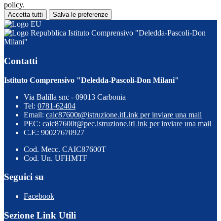
policy.
Accetta tutti
Salva le preferenze
Istituto Comprensivo "Deledda-Pascoli-Don
Milani"
Contatti
Istituto Comprensivo "Deledda-Pascoli-Don Milani"
Via Balilla snc - 09013 Carbonia
Tel:
0781-62404
Email:
caic87600t@istruzione.it
Link per inviare una mail
PEC:
caic87600t@pec.istruzione.it
Link per inviare una mail
C.F.: 90027670927
Cod. Mecc. CAIC87600T
Cod. Un. UFHMTF
Seguici su
Facebook
Sezione Link Utili