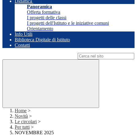
Didattica
Panoramica
Offerta formativa
I progetti delle classi
I progetti dell'Istituto e le iniziative comuni
Orientamento
Info Utili
Biblioteca Digitale di Istituto
Contatti
Campo di ricerca per le pagine del sito
Home
>
Novità
>
Le circolari
>
Per tutti
>
NOVEMBRE 2025