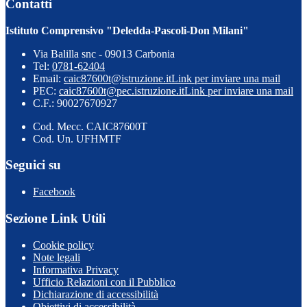
Contatti
Istituto Comprensivo "Deledda-Pascoli-Don Milani"
Via Balilla snc - 09013 Carbonia
Tel:
0781-62404
Email:
caic87600t@istruzione.it
Link per inviare una mail
PEC:
caic87600t@pec.istruzione.it
Link per inviare una mail
C.F.: 90027670927
Cod. Mecc. CAIC87600T
Cod. Un. UFHMTF
Seguici su
Facebook
Sezione Link Utili
Cookie policy
Note legali
Informativa Privacy
Ufficio Relazioni con il Pubblico
Dichiarazione di accessibilità
Obiettivi di accessibilità