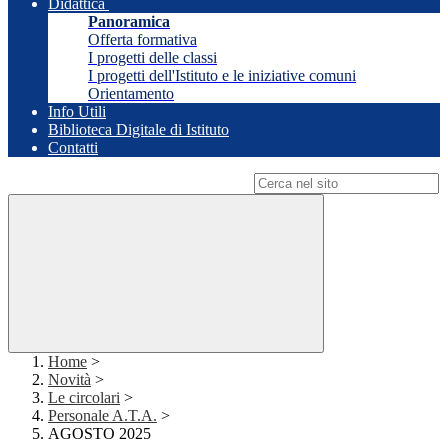
Didattica
Panoramica
Offerta formativa
I progetti delle classi
I progetti dell'Istituto e le iniziative comuni
Orientamento
Info Utili
Biblioteca Digitale di Istituto
Contatti
Campo di ricerca per le pagine del sito
Home
>
Novità
>
Le circolari
>
Personale A.T.A.
>
AGOSTO 2025