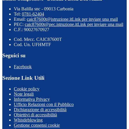
Via Balilla snc - 09013 Carbonia
Tel:
0781-62404
Email:
caic87600t@istruzione.it
Link per inviare una mail
PEC:
caic87600t@pec.istruzione.it
Link per inviare una mail
C.F.: 90027670927
Cod. Mecc. CAIC87600T
Cod. Un. UFHMTF
Seguici su
Facebook
Sezione Link Utili
Cookie policy
Note legali
Informativa Privacy
Ufficio Relazioni con il Pubblico
Dichiarazione di accessibilità
Obiettivi di accessibilità
Whistleblowing
Gestione consensi cookie