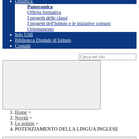
Didattica
Panoramica
Offerta formativa
I progetti delle classi
I progetti dell'Istituto e le iniziative comuni
Orientamento
Info Utili
Biblioteca Digitale di Istituto
Contatti
Campo di ricerca per le pagine del sito
Home
>
Novità
>
Le notizie
>
POTENZIAMENTO DELLA LINGUA INGLESE