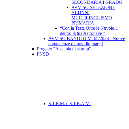
SECONDARIA I GRADO
AVVISO SELEZIONE
ALUNNI
MULTILINGUISMO
PRIMARIA
“Con la Testa Oltre le Nuvole…
dentro la tua Astronave ”
AVVISO BANDI D.M. 65/2023 - Nuove
competenze e nuovi linguaggi
Progetto "A scuola di startup"
PNSD
S.T.E.M. e S.T.E.A.M.