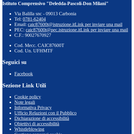
Istituto Comprensivo "Deledda-Pascoli-Don Milani"
Via Balilla snc - 09013 Carbonia
Tel:
0781-62404
Email:
caic87600t@istruzione.it
Link per inviare una mail
PEC:
caic87600t@pec.istruzione.it
Link per inviare una mail
C.F.: 90027670927
Cod. Mecc. CAIC87600T
Cod. Un. UFHMTF
Seguici su
Facebook
Sezione Link Utili
Cookie policy
Note legali
Informativa Privacy
Ufficio Relazioni con il Pubblico
Dichiarazione di accessibilità
Obiettivi di accessibilità
Whistleblowing