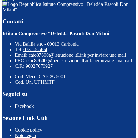
Istituto Comprensivo "Deledda-Pascoli-Don
Milani"
Contatti
Istituto Comprensivo "Deledda-Pascoli-Don Milani"
Via Balilla snc - 09013 Carbonia
Tel:
0781-62404
Email:
caic87600t@istruzione.it
Link per inviare una mail
PEC:
caic87600t@pec.istruzione.it
Link per inviare una mail
C.F.: 90027670927
Cod. Mecc. CAIC87600T
Cod. Un. UFHMTF
Seguici su
Facebook
Sezione Link Utili
Cookie policy
Note legali