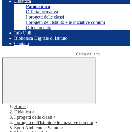
Didattica
Panoramica
Offerta formativa
I progetti delle classi
I progetti dell'Istituto e le iniziative comuni
Orientamento
Info Utili
Biblioteca Digitale di Istituto
Contatti
Campo di ricerca per le pagine del sito
Home
>
Didattica
>
I progetti delle classi
>
I progetti dell'Istituto e le iniziative comuni
>
Sport Ambiente e Salute
>