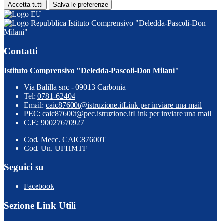
Accetta tutti
Salva le preferenze
Istituto Comprensivo "Deledda-Pascoli-Don
Milani"
Contatti
Istituto Comprensivo "Deledda-Pascoli-Don Milani"
Via Balilla snc - 09013 Carbonia
Tel:
0781-62404
Email:
caic87600t@istruzione.it
Link per inviare una mail
PEC:
caic87600t@pec.istruzione.it
Link per inviare una mail
C.F.: 90027670927
Cod. Mecc. CAIC87600T
Cod. Un. UFHMTF
Seguici su
Facebook
Sezione Link Utili