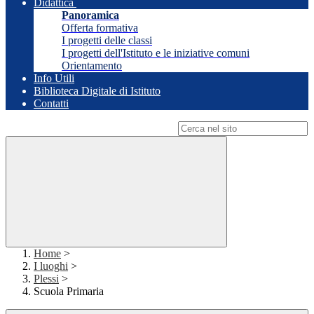
Didattica
Panoramica
Offerta formativa
I progetti delle classi
I progetti dell'Istituto e le iniziative comuni
Orientamento
Info Utili
Biblioteca Digitale di Istituto
Contatti
Campo di ricerca per le pagine del sito
Home
>
I luoghi
>
Plessi
>
Scuola Primaria