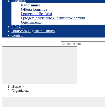
Didattica
Panoramica
Offerta formativa
I progetti delle classi
I progetti dell'Istituto e le iniziative comuni
Orientamento
Info Utili
Biblioteca Digitale di Istituto
Contatti
Campo di ricerca per le pagine del sito
Home
>
Organizzazione