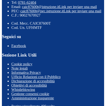
Tel:
0781-62404
Email:
caic87600t@istruzione.it
Link per inviare una mail
PEC:
caic87600t@pec.istruzione.it
Link per inviare una mail
C.F.: 90027670927
Cod. Mecc. CAIC87600T
Cod. Un. UFHMTF
Seguici su
Facebook
Sezione Link Utili
Cookie policy
Note legali
Informativa Privacy
Ufficio Relazioni con il Pubblico
Dichiarazione di accessibilità
Obiettivi di accessibilità
Whistleblowing
Gestione consensi cookie
Amministrazione trasparente