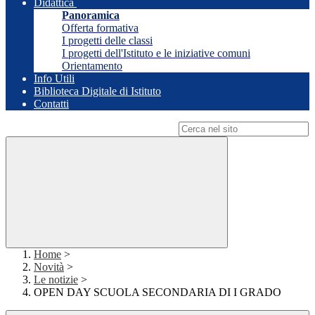
Didattica
Panoramica
Offerta formativa
I progetti delle classi
I progetti dell'Istituto e le iniziative comuni
Orientamento
Info Utili
Biblioteca Digitale di Istituto
Contatti
Campo di ricerca per le pagine del sito
Home
>
Novità
>
Le notizie
>
OPEN DAY SCUOLA SECONDARIA DI I GRADO