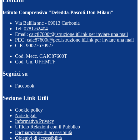
Contatti
Istituto Comprensivo "Deledda-Pascoli-Don Milani"
Via Balilla snc - 09013 Carbonia
Tel:
0781-62404
Email:
caic87600t@istruzione.it
Link per inviare una mail
PEC:
caic87600t@pec.istruzione.it
Link per inviare una mail
C.F.: 90027670927
Cod. Mecc. CAIC87600T
Cod. Un. UFHMTF
Seguici su
Facebook
Sezione Link Utili
Cookie policy
Note legali
Informativa Privacy
Ufficio Relazioni con il Pubblico
Dichiarazione di accessibilità
Obiettivi di accessibilità