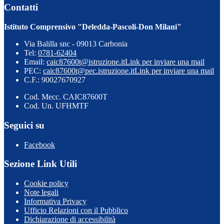
Contatti
Istituto Comprensivo "Deledda-Pascoli-Don Milani"
Via Balilla snc - 09013 Carbonia
Tel:
0781-62404
Email:
caic87600t@istruzione.it
Link per inviare una mail
PEC:
caic87600t@pec.istruzione.it
Link per inviare una mail
C.F.: 90027670927
Cod. Mecc. CAIC87600T
Cod. Un. UFHMTF
Seguici su
Facebook
Sezione Link Utili
Cookie policy
Note legali
Informativa Privacy
Ufficio Relazioni con il Pubblico
Dichiarazione di accessibilità