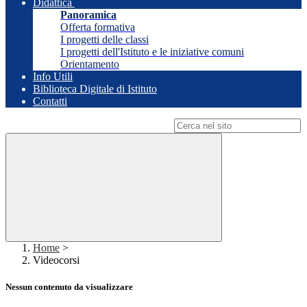
Didattica
Panoramica
Offerta formativa
I progetti delle classi
I progetti dell'Istituto e le iniziative comuni
Orientamento
Info Utili
Biblioteca Digitale di Istituto
Contatti
Campo di ricerca per le pagine del sito
Home
>
Videocorsi
Nessun contenuto da visualizzare