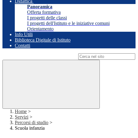
Didattica
Panoramica
Offerta formativa
I progetti delle classi
I progetti dell'Istituto e le iniziative comuni
Orientamento
Info Utili
Biblioteca Digitale di Istituto
Contatti
Campo di ricerca per le pagine del sito
Home
>
Servizi
>
Percorsi di studio
>
Scuola infanzia