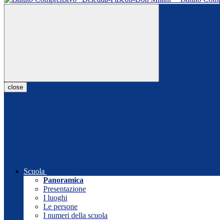
close
Scuola
Panoramica
Presentazione
I luoghi
Le persone
I numeri della scuola