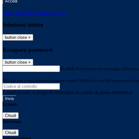
-
Entra con SPID
Entra con CIE
Seleziona utente
button close
×
Recupero password
button close
×
E-mail
Verrà inviato un messaggio all'indirizz
Non hai una e-mail associata al nome utente? Effettua il reset della password tram
E-mail inviata, si prega di controllare la casella di posta elettronica!
Errore
Chiudi
Successo
Chiudi
Informazione