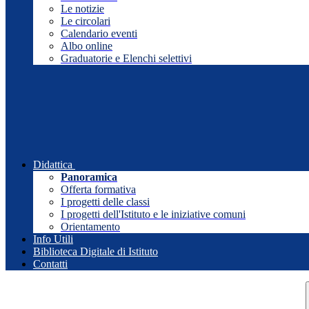
Le notizie
Le circolari
Calendario eventi
Albo online
Graduatorie e Elenchi selettivi
Didattica
Panoramica
Offerta formativa
I progetti delle classi
I progetti dell'Istituto e le iniziative comuni
Orientamento
Info Utili
Biblioteca Digitale di Istituto
Contatti