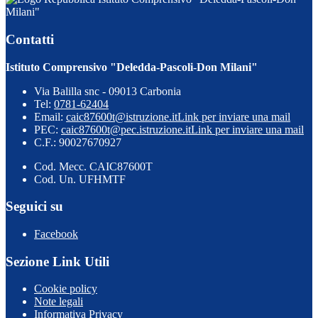
Milani"
Contatti
Istituto Comprensivo "Deledda-Pascoli-Don Milani"
Via Balilla snc - 09013 Carbonia
Tel:
0781-62404
Email:
caic87600t@istruzione.it
Link per inviare una mail
PEC:
caic87600t@pec.istruzione.it
Link per inviare una mail
C.F.: 90027670927
Cod. Mecc. CAIC87600T
Cod. Un. UFHMTF
Seguici su
Facebook
Sezione Link Utili
Cookie policy
Note legali
Informativa Privacy