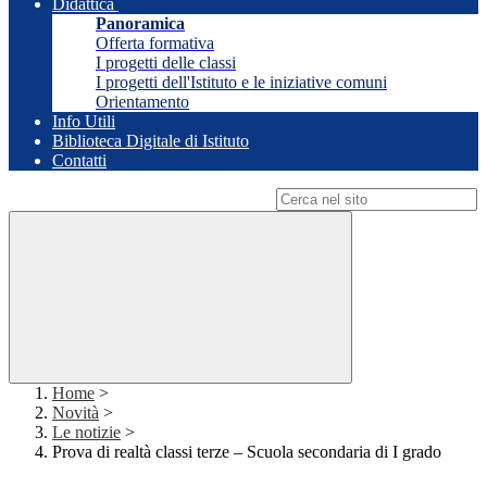
Didattica
Panoramica
Offerta formativa
I progetti delle classi
I progetti dell'Istituto e le iniziative comuni
Orientamento
Info Utili
Biblioteca Digitale di Istituto
Contatti
Campo di ricerca per le pagine del sito
Home
>
Novità
>
Le notizie
>
Prova di realtà classi terze – Scuola secondaria di I grado