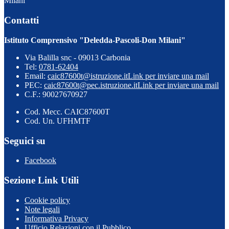
Milani"
Contatti
Istituto Comprensivo "Deledda-Pascoli-Don Milani"
Via Balilla snc - 09013 Carbonia
Tel:
0781-62404
Email:
caic87600t@istruzione.it
Link per inviare una mail
PEC:
caic87600t@pec.istruzione.it
Link per inviare una mail
C.F.: 90027670927
Cod. Mecc. CAIC87600T
Cod. Un. UFHMTF
Seguici su
Facebook
Sezione Link Utili
Cookie policy
Note legali
Informativa Privacy
Ufficio Relazioni con il Pubblico