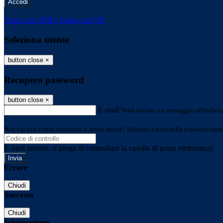
-
Entra con SPID
Entra con CIE
Seleziona utente
button close
×
Recupero password
button close
×
E-mail
Verrà inviato un messaggio all'indirizz
Non hai una e-mail associata al nome utente? Effettua il reset della password tram
E-mail inviata, si prega di controllare la casella di posta elettronica!
Errore
Chiudi
Successo
Chiudi
Informazione