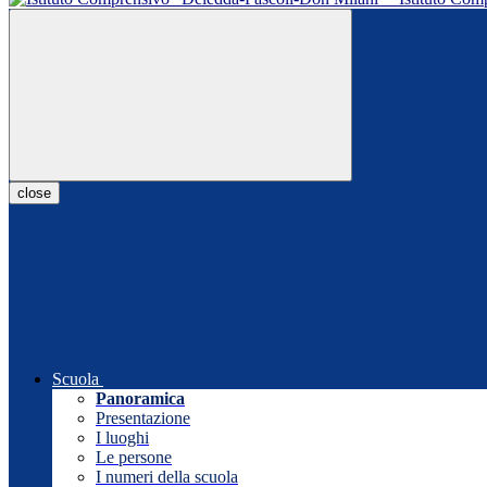
close
Scuola
Panoramica
Presentazione
I luoghi
Le persone
I numeri della scuola