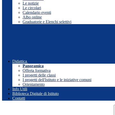
Le notizie
Le circolari
Calendario eventi
Albo online
Graduatorie e Elenchi selettivi
Didattica
Panoramica
Offerta formativa
I progetti delle classi
I progetti dell'Istituto e le iniziative comuni
Orientamento
Info Utili
Biblioteca Digitale di Istituto
Contatti