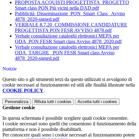
PROPOSTA ACQUISTI PROGETTISTA_PROGETTO
Smart class PON Più vicini nella DAD.pdf
Pubblicità_Disseminazione_PON_Smart_Class_ Avviso
4878_2020-signed.pdf
VERBALE 8.7.20_COMMISSIONE CANDIDATURE
PROGETTISTA PON FESR AVVISO 4878.pdf
Verbale consultazione cataloghi elettronici MEPA per
ODA_PON FESR Smart class Avviso 4878_2020.pdf
Verbale consultazione cataloghi elettronici MEPA per
ODA_TARGHE_ PON FESR Smart class Avviso
4878_2020-signed.pdf
Notizie
Questo sito o gli strumenti terzi da questo utilizzati si avvalgono di
cookie necessari al funzionamento ed utili alle finalità illustrate nella
COOKIE POLICY
.
Personalizza
Rifiuta tutti
i cookies
Accetta tutti
i cookies
Gestione cookie
In questa schermata è possibile scegliere quali cookie consentire.
I cookie necessari sono quelli che consentono il funzionamento della
piattaforma e non è possibile disabilitarli.
Per conoscere quali sono i cookie necessari al funzionamento potete