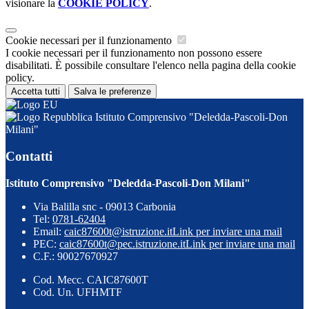
visionare la
COOKIE POLICY
.
Cookie necessari per il funzionamento
I cookie necessari per il funzionamento non possono essere
disabilitati. È possibile consultare l'elenco nella pagina della cookie
policy.
Accetta tutti
Salva le preferenze
Istituto Comprensivo "Deledda-Pascoli-Don
Milani"
Contatti
Istituto Comprensivo "Deledda-Pascoli-Don Milani"
Via Balilla snc - 09013 Carbonia
Tel:
0781-62404
Email:
caic87600t@istruzione.it
Link per inviare una mail
PEC:
caic87600t@pec.istruzione.it
Link per inviare una mail
C.F.: 90027670927
Cod. Mecc. CAIC87600T
Cod. Un. UFHMTF