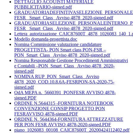
DETTAGLIO ACQUISTI MATERIALE
PUBBLICITARIO-signed.pdf
GRADUATORIADEFINITIVASELEZIONE_PERSONALE
FESR _Smart_Class_ Avviso 4878_2020-signed.pdf
GRADUATORIASELEZIONE_PERSONALEINTERNO_P
FESR _Smart_Class_ Avviso 4878_2020-signed.pdf
Lettera_autorizzazione_CAIC87600T_4878_1026083_140_1.
Modello domanda-progettista.doc
Nomina Commissione valutazione candidature
PROGETTISTA- PON Smart class PON-FSR –
PON_Smart_Class_ Avviso 4878_2020-signed.pdf
Nomina Responsabile Gestione Procedimenti Amministrativi
e Contabili –PON_Smart_Class_ Avviso 4878_2020-
signed.pdf
NOMINA RUP_PON_Smart_Class_ Avviso
4878_2020_COD.10.8.6A-FESRPON-SA-2020-75-
signed.pdf
OdA MEPA n._5660391_PONFESR AVVISO 4878-
signed.PDF
ORDINE N.5644315 -FORNITURA NOTEBOOK
CONVENZIONE CONSIP PROGETTO PON
FESRAVVISO 4878-signed.PDF
ORDINE N. 5644364-FORNITURA ATTREZZATURE
PER PON FESR AVVISO 4878-2020-signed.PDF
piano_1026083_00108_CAIC87600T_20200424112402.pdf