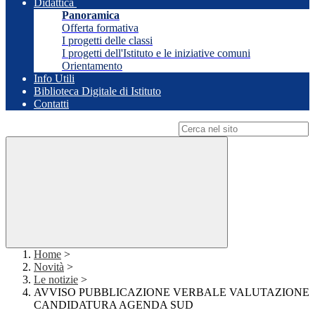
Didattica
Panoramica
Offerta formativa
I progetti delle classi
I progetti dell'Istituto e le iniziative comuni
Orientamento
Info Utili
Biblioteca Digitale di Istituto
Contatti
Campo di ricerca per le pagine del sito
Home
>
Novità
>
Le notizie
>
AVVISO PUBBLICAZIONE VERBALE VALUTAZIONE
CANDIDATURA AGENDA SUD