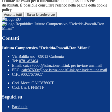
I cookie necessari per il funzionamento non possono essere
disabilitati. È possibile consultare l'elenco nella pagina della cookie
policy.
Accetta tutti
Salva le preferenze
Istituto Comprensivo "Deledda-Pascoli-Don
Milani"
Contatti
Istituto Comprensivo "Deledda-Pascoli-Don Milani"
Via Balilla snc - 09013 Carbonia
Tel:
0781-62404
Email:
caic87600t@istruzione.it
Link per inviare una mail
PEC:
caic87600t@pec.istruzione.it
Link per inviare una mail
C.F.: 90027670927
Cod. Mecc. CAIC87600T
Cod. Un. UFHMTF
Seguici su
Facebook