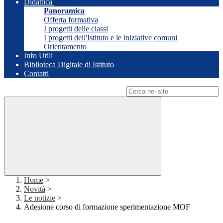
Didattica
Panoramica
Offerta formativa
I progetti delle classi
I progetti dell'Istituto e le iniziative comuni
Orientamento
Info Utili
Biblioteca Digitale di Istituto
Contatti
Campo di ricerca per le pagine del sito
Home
>
Novità
>
Le notizie
>
Adesione corso di formazione sperimentazione MOF