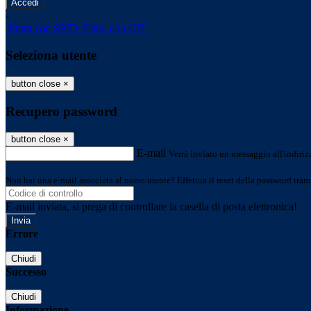
-
Entra con SPID
Entra con CIE
Seleziona utente
button close
×
Recupero password
button close
×
E-mail
Verrà inviato un messaggio all'indirizz
Non hai una e-mail associata al nome utente? Effettua il reset della password tram
E-mail inviata, si prega di controllare la casella di posta elettronica!
Errore
Chiudi
Successo
Chiudi
Informazione