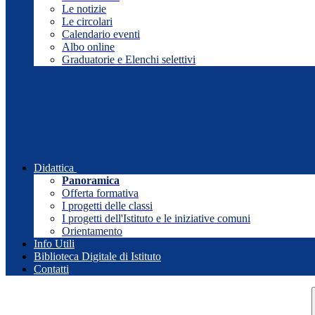
Le notizie
Le circolari
Calendario eventi
Albo online
Graduatorie e Elenchi selettivi
Didattica
Panoramica
Offerta formativa
I progetti delle classi
I progetti dell'Istituto e le iniziative comuni
Orientamento
Info Utili
Biblioteca Digitale di Istituto
Contatti