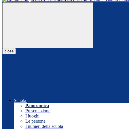
close
Scuola
Panoramica
Presentazione
I luoghi
Le persone
I numeri della scuola